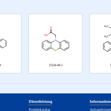
25244-68-2
37707-23-6
Dienstleistung
Information
Produktkatalog
Anfrageformula