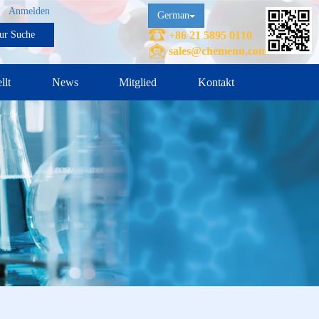
Anmelden
German
ur Suche
+86 21 5895 0110
sales@chemenu.com
llt
News
Mitglied
Kontakt