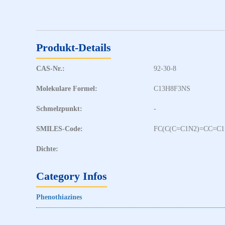
Produkt-Details
CAS-Nr.:
92-30-8
Molekulare Formel:
C13H8F3NS
Schmelzpunkt:
-
SMILES-Code:
FC(C(C=C1N2)=CC=C1
Dichte:
Category Infos
Phenothiazines