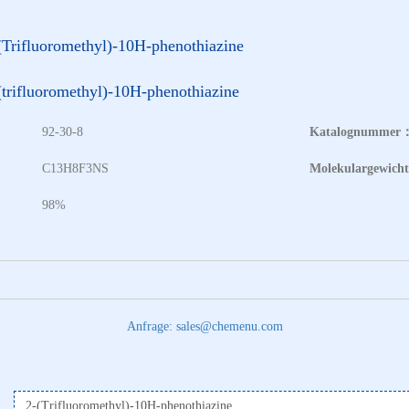
(Trifluoromethyl)-10H-phenothiazine
(trifluoromethyl)-10H-phenothiazine
92-30-8
Katalognummer
：
C13H8F3NS
Molekulargewich
98%
Anfrage: sales@chemenu.com