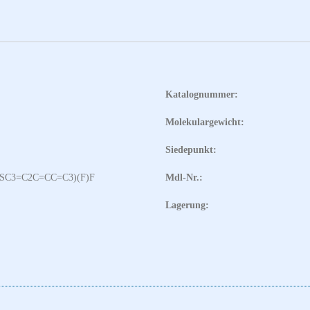
Katalognummer:
Molekulargewicht:
Siedepunkt:
SC3=C2C=CC=C3)(F)F
Mdl-Nr.:
Lagerung: